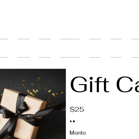
línea
About
About
New Page
About
About
Polí
Gift C
$25
Monto