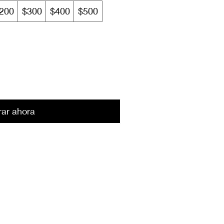
200
$300
$400
$500
ar ahora